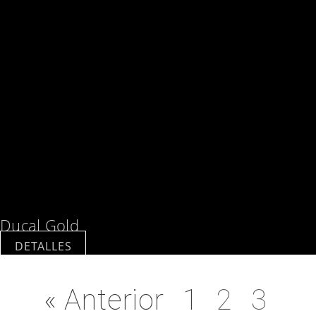
Ducal Gold
DETALLES
« Anterior
1
2
3