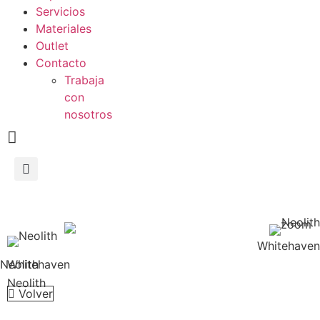
Servicios
Materiales
Outlet
Contacto
Trabaja
con
nosotros
Whitehaven
Whitehaven
Neolith
Neolith
Volver