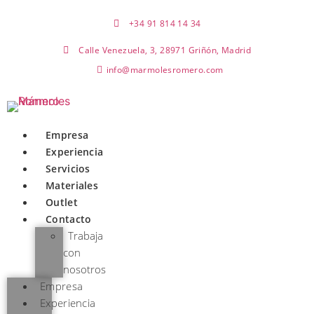
Ir
al
+34 91 814 14 34
contenido
Calle Venezuela, 3, 28971 Griñón, Madrid
info@marmolesromero.com
Empresa
Experiencia
Servicios
Materiales
Outlet
Contacto
Trabaja
con
nosotros
Empresa
Experiencia