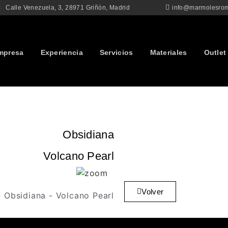
Calle Venezuela, 3, 28971 Griñón, Madrid
info@marmolesro
mpresa
Experiencia
Servicios
Materiales
Outlet
Obsidiana
Volcano Pearl
Volver