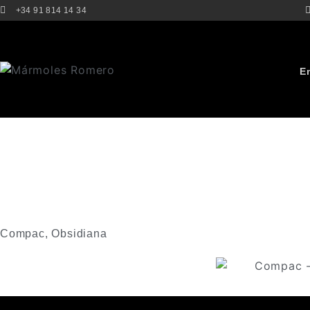
+34 91 814 14 34
E
Compac
,
Obsidiana