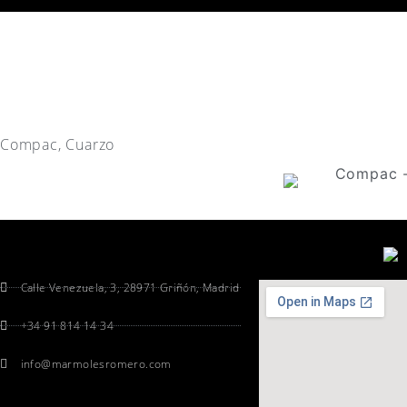
Compac
,
Cuarzo
Calle Venezuela, 3, 28971 Griñón, Madrid
+34 91 814 14 34
info@marmolesromero.com