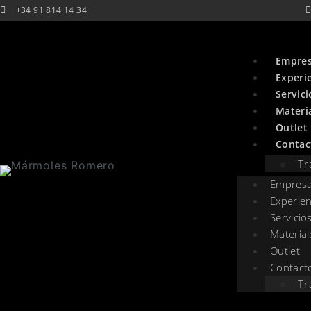
+34 91 814 14 34
Empre
Experi
Servici
Materi
Outlet
Contac
Tr
Empres
Experien
Servicio
Material
Outlet
Contact
Tr