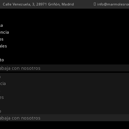
Calle Venezuela, 3, 28971 Griñón, Madrid
info@marmolesro
sa
encia
os
ales
to
abaja con nosotros
a
cia
s
es
o
abaja con nosotros