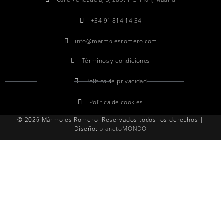
+34 91 814 14 34
info@marmolesromero.com
Términos y condiciones
Política de privacidad
Política de cookies
© 2026 Mármoles Romero. Reservados todos los derechos |
Diseño:
planetoMONDO