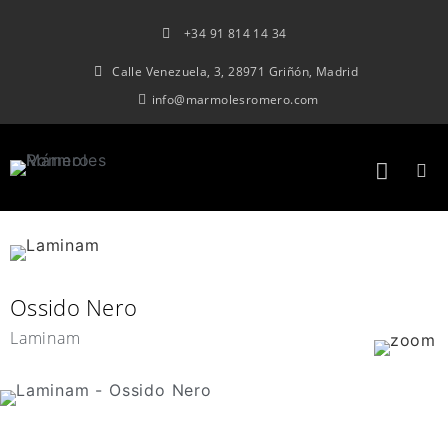
+34 91 814 14 34
Calle Venezuela, 3, 28971 Griñón, Madrid
info@marmolesromero.com
Ossido Nero
Laminam