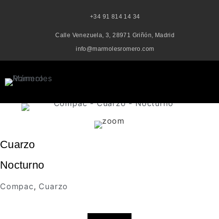
+34 91 814 14 34
Calle Venezuela, 3, 28971 Griñón, Madrid
info@marmolesromero.com
Cuarzo
Nocturno
Compac
,
Cuarzo