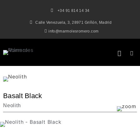
+34 91 814 14 34
Calle Venezuela, 3, 28971 Griñón, Madrid
info@marmolesromero.com
Basalt Black
Neolith