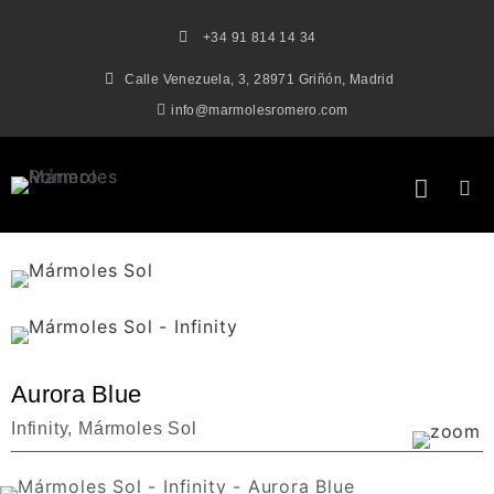
+34 91 814 14 34
Calle Venezuela, 3, 28971 Griñón, Madrid
info@marmolesromero.com
Aurora Blue
Infinity
,
Mármoles Sol