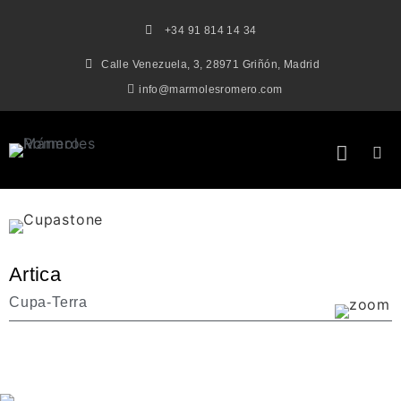
+34 91 814 14 34
Calle Venezuela, 3, 28971 Griñón, Madrid
info@marmolesromero.com
Artica
Cupa-Terra