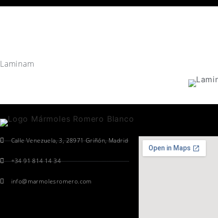
Laminam
Calle Venezuela, 3, 28971 Griñón, Madrid
+34 91 814 14 34
info@marmolesromero.com