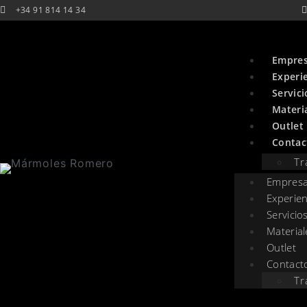
+34 91 814 14 34
Empre
Experi
Servici
Materi
Outlet
Contac
Tr
Empres
Experien
Servicio
Material
Outlet
Contact
Tr