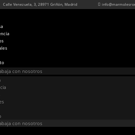
Calle Venezuela, 3, 28971 Griñón, Madrid
info@marmolesro
sa
encia
os
ales
to
abaja con nosotros
a
cia
s
es
o
abaja con nosotros